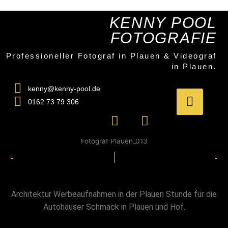
Zum
Inhalt
KENNY POOL
springen
FOTOGRAFIE
Professioneller Fotograf in Plauen & Videograf
in Plauen.
kenny@kenny-pool.de
0162 73 79 306
F
I
a
n
c
s
e
t
Röttis | Immobilienfotografie bei Plauen im Vogtland
Werbeaufnahmen Autohaus Schmack in Plauen & Hof
Zurück
Näch
b
a
Abendaufnahmen Autohaus Schmack in Plauen / Hof
o
g
o
r
Architektur Werbeaufnahmen in der Plauen Stunde für die
k
a
Autohäuser Schmack in Plauen und Hof.
m