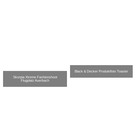
Black & Decker Produktfoto Toaster
Skorpia Xtreme Fashionshoot
Flugplatz Auerbach