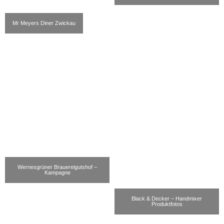
Mr Meyers Diner Zwickau
Wernesgrüner Brauereigutshof –
Kampagne
Black & Decker – Handmixer
Produktfotos