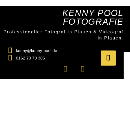
Zum
Inhalt
KENNY POOL
springen
FOTOGRAFIE
Professioneller Fotograf in Plauen & Videograf
in Plauen.
kenny@kenny-pool.de
0162 73 79 306
F
I
a
n
c
s
e
t
b
a
o
g
o
r
k
a
m