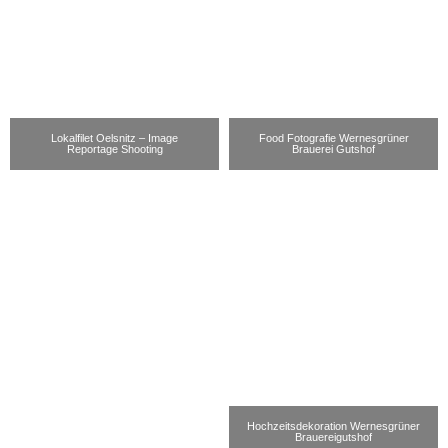
Lokalfilet Oelsnitz – Image
Food Fotografie Wernesgrüner
Reportage Shooting
Brauerei Gutshof
Hochzeitsdekoration Wernesgrüner
Brauereigutshof